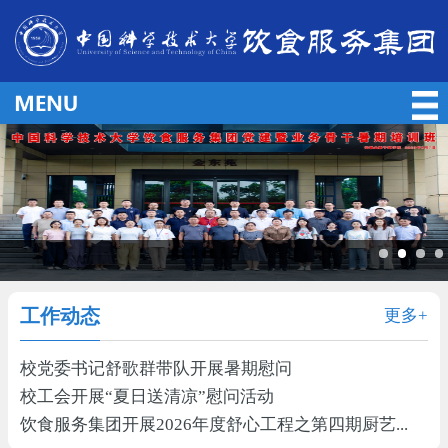
工作动态
更多+
校党委书记舒歌群带队开展暑期慰问
校工会开展“夏日送清凉”慰问活动
饮食服务集团开展2026年度舒心工程之第四期厨艺...