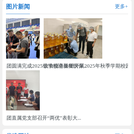
图片新闻
更多+
集团圆满完成2025级学校迎新餐饮保...
饮食服务集团开展2025年秋季学期校园食品
集团直属党支部召开“两优”表彰大...