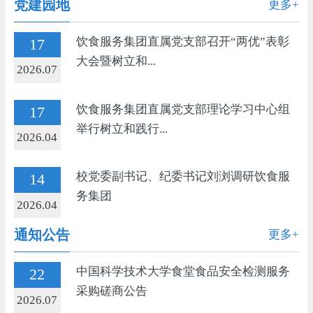
党建园地
更多+
饮食服务集团直属党支部召开“两优”表彰
17
大会暨树立和...
2026.07
饮食服务集团直属党支部理论学习中心组
17
举行树立和践行...
2026.04
校党委副书记、纪委书记刘浏调研饮食服
14
务集团
2026.04
通知公告
更多+
中国科学技术大学食堂食品安全检测服务
22
采购磋商公告
2026.07